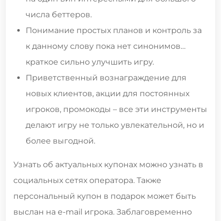
числа беттеров.
Понима͏ни͏е прос͏тых планов и конт͏рол͏ь за
к данному слову пока нет синонимов…
краткое сильно улучшить игру.
Приветственный вознаграждение для
новых клиентов, акции для постоянных
игроков, промокоды – все эти инструменты
делают игру не только увлекательной, но и
более выгодной.
Узнать об актуальных купонах можно узнать в
социальных сетях оператора. Также
персональный купон в подарок может быть
выслан на e-mail игрока. Заблаговременно