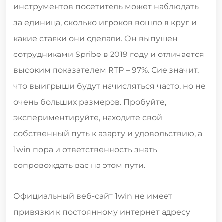
инструментов посетитель может наблюдать
за единица, сколько игроков вошло в круг и
какие ставки они сделали. Он выпущен
сотрудниками Spribe в 2019 году и отличается
высоким показателем RTP – 97%. Сие значит,
что выигрыши будут начисляться часто, но не
очень больших размеров. Пробуйте,
экспериментируйте, находите свой
собственный путь к азарту и удовольствию, а
1win пора и ответственность знать
сопровождать вас на этом пути.
Официальный веб-сайт 1win не имеет
привязки к постоянному интернет адресу