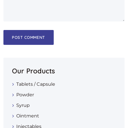
Our Products
Tablets / Capsule
Powder
Syrup
Ointment
Injectables