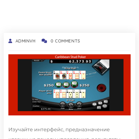
ADMINVH
0 COMMENTS
Изучайте интерфейс, предназначение