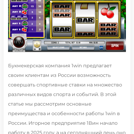
Букмекерская компания 1win предлагает
своим клиентам из России возможность
совершать спортивные ставки на множество
различных видов спорта и событий. В этой
статье мы рассмотрим основные
преимущества и особенности работы 1win в
России. Игорное предприятие 1Вин начало
работу в 2025 году, а на сегодняшний день оно