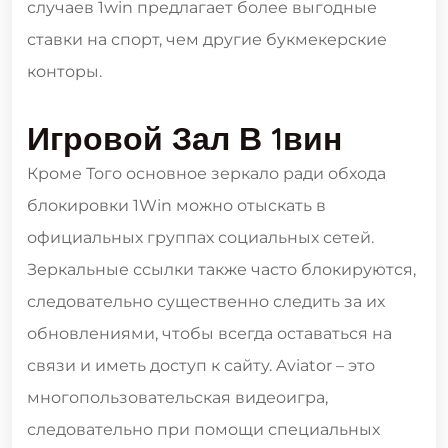
случаев 1win предлагает более выгодные
ставки на спорт, чем другие букмекерские
конторы.
Игровой Зал В 1вин
Кроме Того основное зеркало ради обхода
блокировки 1Win можно отыскать в
официальных группах социальных сетей.
Зеркальные ссылки также часто блокируются,
следовательно существенно следить за их
обновлениями, чтобы всегда оставаться на
связи и иметь доступ к сайту. Aviator – это
многопользовательская видеоигра,
следовательно при помощи специальных