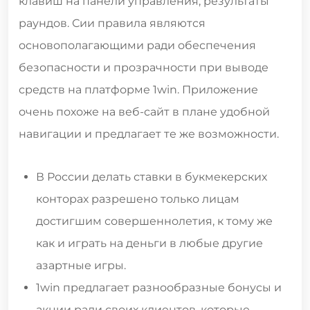
клавиш на панели управления, результаты
раундов. Сии правила являются
основополагающими ради обеспечения
безопасности и прозрачности при выводе
средств на платформе 1win. Приложение
очень похоже на веб-сайт в плане удобной
навигации и предлагает те же возможности.
В России делать ставки в букмекерских
конторах разрешено только лицам
достигшим совершеннолетия, к тому же
как и играть на деньги в любые другие
азартные игры.
1win предлагает разнообразные бонусы и
акции ради своих клиентов, которые