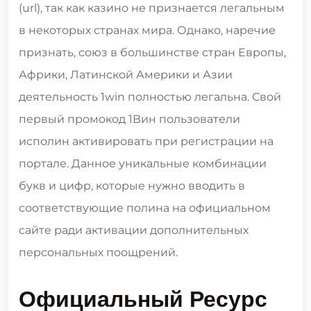
(url), так как казино не признается легальным
в некоторых странах мира. Однако, наречие
признать, союз в большинстве стран Европы,
Африки, Латинской Америки и Азии
деятельность 1win полностью легальна. Свой
первый промокод 1Вин пользователи
исполин активировать при регистрации на
портале. Данное уникальные комбинации
букв и цифр, которые нужно вводить в
соответствующие полина на официальном
сайте ради активации дополнительных
персональных поощрений.
Официальный Ресурс