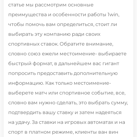
статье мы рассмотрим основные
преимущества и особенности работы 1win,
чтобы помочь вам определиться, стоит ли
выбирать эту компанию ради своих
спортивных ставок. Обратите внимание,
словно союз ежели местоимение- выбираете
быстрый формат, в дальнейшем вас гигант
попросить предоставить дополнительную
информацию. Как только местоимение-
выберете матч или спортивное событие, все,
словно вам нужно сделать, это выбрать сумму,
подтвердить вашу ставку и затем надеяться
на удачу. За ставки на игровых автоматах и на
спорт в платном режиме, клиенты ван вин