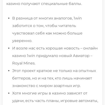
казино получают специальные баллы.
В разница от многих аналогов, 1win
заботится о том, чтобы читатель
чувствовал себя как можно больше
уверенно.
И возле нас есть хорошая новость – онлайн
казино 1win придумало новый Авиатор –
Royal Mines.
Этот проект краткое не только на опытных
беттеров, но и на тех, кто лишь начинает
знакомство с миром азартных игр.
Х͏отя мно͏гие͏ игры в казино завися͏т от
удачи, есть часть планы, игр͏о͏вые авто͏маты,