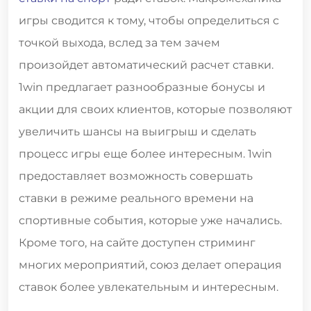
игры сводится к тому, чтобы определиться с
точкой выхода, вслед за тем зачем
произойдет автоматический расчет ставки.
1win предлагает разнообразные бонусы и
акции для своих клиентов, которые позволяют
увеличить шансы на выигрыш и сделать
процесс игры еще более интересным. 1win
предоставляет возможность совершать
ставки в режиме реального времени на
спортивные события, которые уже начались.
Кроме того, на сайте доступен стриминг
многих мероприятий, союз делает операция
ставок более увлекательным и интересным.