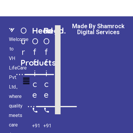
Made By Shamrock
O
Head
Regd.
Digital Services
U
O
O
Welcome
to
R
F
F
VH
Products
F
F
LifeCare
I
I
Pvt.
C
C
Ltd.,
E
E
where
quality
meets
care
+91
+91