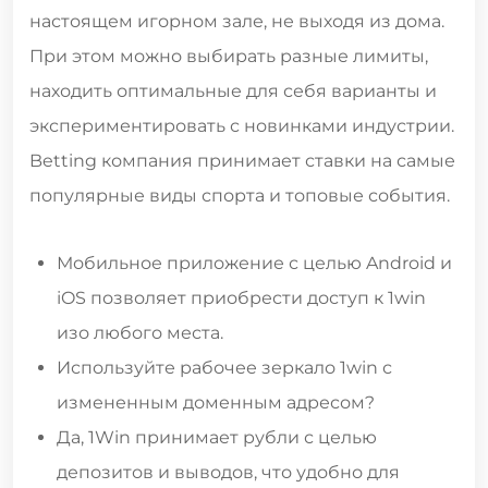
настоящем игорном зале, не выходя из дома.
При этом можно выбирать разные лимиты,
находить оптимальные для себя варианты и
экспериментировать с новинками индустрии.
Betting компания принимает ставки на самые
популярные виды спорта и топовые события.
Мобильное приложение с целью Android и
iOS позволяет приобрести доступ к 1win
изо любого места.
Используйте рабочее зеркало 1win с
измененным доменным адресом?
Да, 1Win принимает рубли с целью
депозитов и выводов, что удобно для