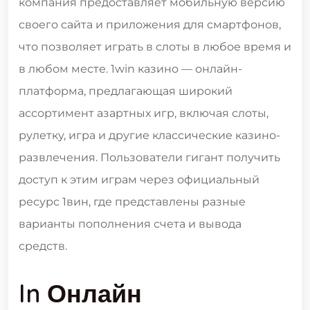
компания предоставляет мобильную версию
своего сайта и приложения для смартфонов,
что позволяет играть в слоты в любое время и
в любом месте. 1win казино — онлайн-
платформа, предлагающая широкий
ассортимент азартных игр, включая слоты,
рулетку, игра и другие классические казино-
развлечения. Пользователи гигант получить
доступ к этим играм через официальный
ресурс 1вин, где представлены разные
варианты пополнения счета и вывода
средств.
In Онлайн