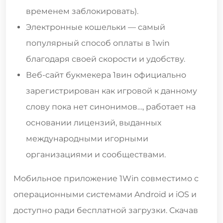
временем заблокировать).
Электронные кошельки — самый
популярный способ оплаты в 1win
благодаря своей скорости и удобству.
Веб-сайт букмекера 1вин официально
зарегистрирован как игровой к данному
слову пока нет синонимов…, работает на
основании лицензий, выданных
международными игорными
организациями и сообществами.
Мобильное приложение 1Win совместимо с
операционными системами Android и iOS и
доступно ради бесплатной загрузки. Скачав