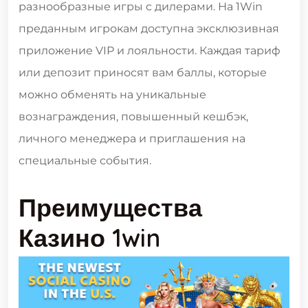
разнообразные игры с дилерами. На 1Win
преданным игрокам доступна эксклюзивная
приложение VIP и лояльности. Каждая тариф
или депозит приносят вам баллы, которые
можно обменять на уникальные
вознаграждения, повышенный кешбэк,
личного менеджера и приглашения на
специальные события.
Преимущества
Казино 1win