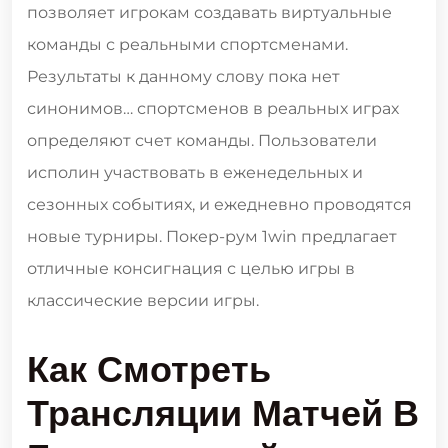
позволяет игрокам создавать виртуальные
команды с реальными спортсменами.
Результаты к данному слову пока нет
синонимов… спортсменов в реальных играх
определяют счет команды. Пользователи
исполин участвовать в еженедельных и
сезонных событиях, и ежедневно проводятся
новые турниры. Покер-рум 1win предлагает
отличные консигнация с целью игры в
классические версии игры.
Как Смотреть
Трансляции Матчей В