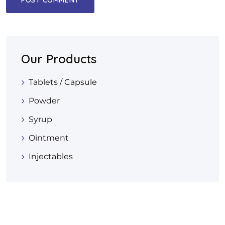
Our Products
Tablets / Capsule
Powder
Syrup
Ointment
Injectables