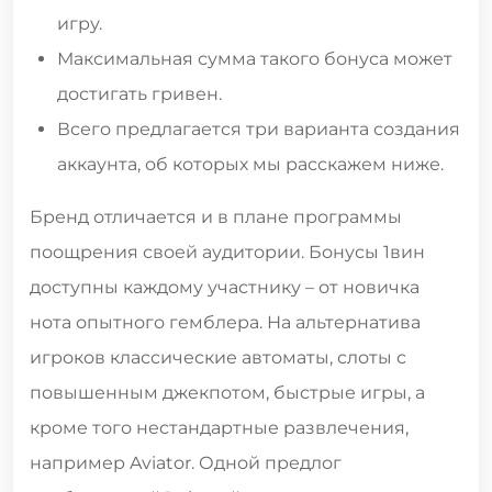
игру.
Максимальная сумма такого бонуса может
достигать гривен.
Всего предлагается три варианта создания
аккаунта, об которых мы расскажем ниже.
Бренд отличается и в плане программы
поощрения своей аудитории. Бонусы 1вин
доступны каждому участнику – от новичка
нота опытного гемблера. На альтернатива
игроков классические автоматы, слоты с
повышенным джекпотом, быстрые игры, а
кроме того нестандартные развлечения,
например Aviator. Одной предлог