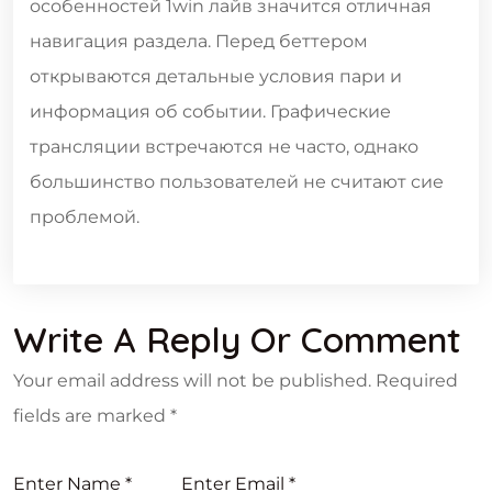
особенностей 1win лайв значится отличная
навигация раздела. Перед беттером
открываются детальные условия пари и
информация об событии. Графические
трансляции встречаются не часто, однако
большинство пользователей не считают сие
проблемой.
Write A Reply Or Comment
Your email address will not be published.
Required
fields are marked
*
Enter Name
*
Enter Email
*