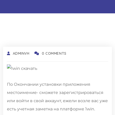
ADMINVH
0 COMMENTS
По Окончании установки приложения
местоимение- сможете зарегистрироваться
или войти в свой аккаунт, ежели возле вас уже
есть учетная заметка на платформе 1win.