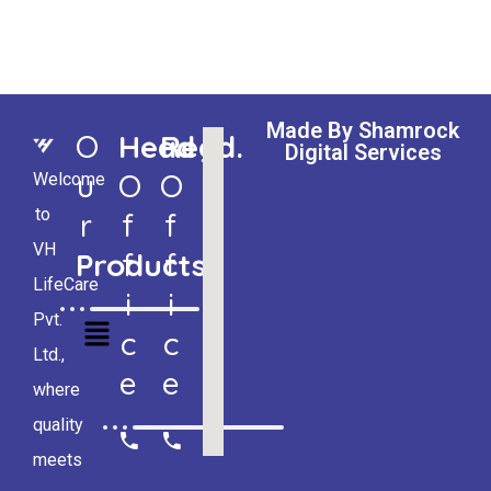
Made By Shamrock
O
Head
Regd.
Digital Services
U
O
O
Welcome
to
R
F
F
VH
Products
F
F
LifeCare
I
I
Pvt.
C
C
Ltd.,
E
E
where
quality
meets