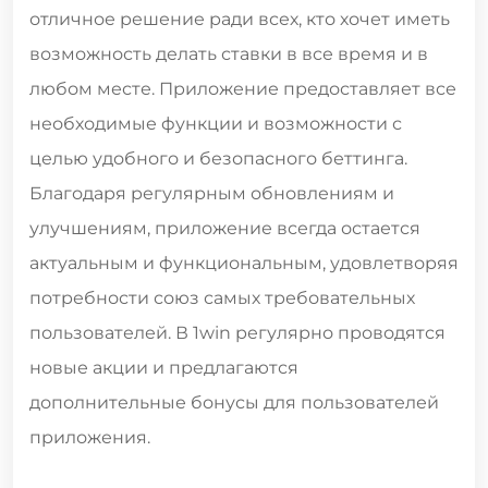
отличное решение ради всех, кто хочет иметь
возможность делать ставки в все время и в
любом месте. Приложение предоставляет все
необходимые функции и возможности с
целью удобного и безопасного беттинга.
Благодаря регулярным обновлениям и
улучшениям, приложение всегда остается
актуальным и функциональным, удовлетворяя
потребности союз самых требовательных
пользователей. В 1win регулярно проводятся
новые акции и предлагаются
дополнительные бонусы для пользователей
приложения.