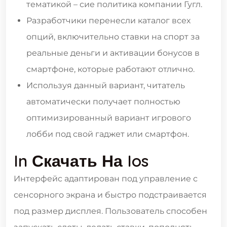
тематикой – сие политика компании Гугл.
Разработчики перенесли каталог всех
опций, включительно ставки на спорт за
реальные деньги и активации бонусов в
смартфоне, которые работают отлично.
Используя данный вариант, читатель
автоматически получает полностью
оптимизированный вариант игрового
лобби под свой гаджет или смартфон.
In Скачать На Ios
Интерфейс адаптирован под управление с
сенсорного экрана и быстро подстраивается
под размер дисплея. Пользователь способен