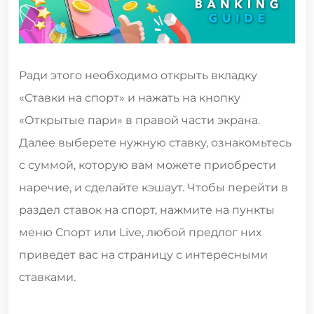
Ради этого необходимо открыть вкладку
«Ставки на спорт» и нажать на кнопку
«Открытые пари» в правой части экрана.
Далее выберете нужную ставку, ознакомьтесь
с суммой, которую вам можете приобрести
наречие, и сделайте кэшаут. Чтобы перейти в
раздел ставок на спорт, нажмите на пункты
меню Спорт или Live, любой предлог них
приведет вас на страницу с интересными
ставками.