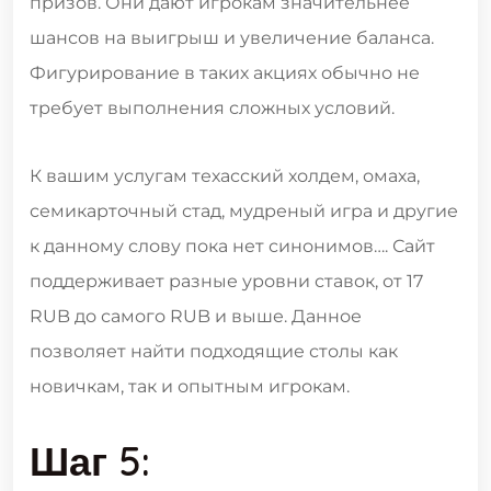
призов. Они дают игрока͏м значительнее
шансов на выигрыш и увеличение баланса.
Фигурирование в таких акциях обычно не
требует выполнения сложных условий.
К вашим услугам техасский холдем, омаха,
семикарточный стад, мудреный игра и другие
к данному слову пока нет синонимов…. Сайт
поддерживает разные уровни ставок, от 17
RUB до самого RUB и выше. Данное
позволяет найти подходящие столы как
новичкам, так и опытным игрокам.
Шаг 5: