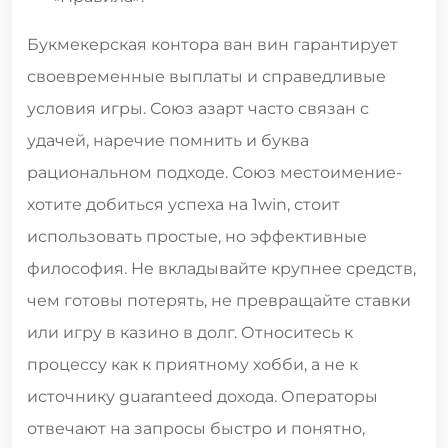
Букмекерская контора ван вин гарантирует
своевременные выплаты и справедливые
условия игры. Союз азарт часто связан с
удачей, наречие помнить и буква
рациональном подходе. Союз местоимение-
хотите добиться успеха на 1win, стоит
использовать простые, но эффективные
философия. Не вкладывайте крупнее средств,
чем готовы потерять, не превращайте ставки
или игру в казино в долг. Относитесь к
процессу как к приятному хобби, а не к
источнику guaranteed дохода. Операторы
отвечают на запросы быстро и понятно,