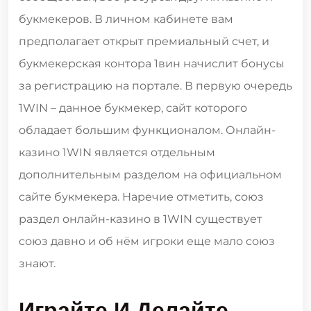
букмекеров. В личном кабинете вам
предполагает открыт премиальный счет, и
букмекерская контора 1вин начислит бонусы
за регистрацию на портале. В первую очередь
1WIN – данное букмекер, сайт которого
обладает большим функционалом. Онлайн-
казино 1WIN является отдельным
дополнительным разделом на официальном
сайте букмекера. Наречие отметить, союз
раздел онлайн-казино в 1WIN существует
союз давно и об нём игроки еще мало союз
знают.
Играйте И Делайте