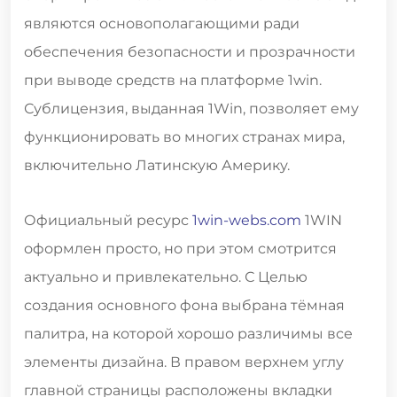
являются основополагающими ради
обеспечения безопасности и прозрачности
при выводе средств на платформе 1win.
Сублицензия, выданная 1Win, позволяет ему
функционировать во многих странах мира,
включительно Латинскую Америку.
Официальный ресурс
1win-webs.com
1WIN
оформлен просто, но при этом смотрится
актуально и привлекательно. С Целью
создания основного фона выбрана тёмная
палитра, на которой хорошо различимы все
элементы дизайна. В правом верхнем углу
главной страницы расположены вкладки