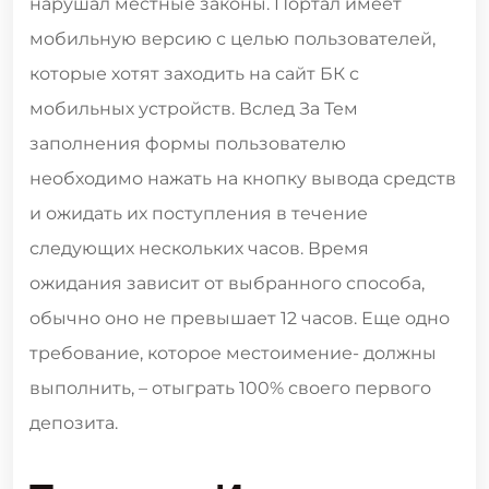
нарушал местные законы. Портал имеет
мобильную версию с целью пользователей,
которые хотят заходить на сайт БК с
мобильных устройств. Вслед За Тем
заполнения формы пользователю
необходимо нажать на кнопку вывода средств
и ожидать их поступления в течение
следующих нескольких часов. Время
ожидания зависит от выбранного способа,
обычно оно не превышает 12 часов. Еще одно
требование, которое местоимение- должны
выполнить, – отыграть 100% своего первого
депозита.