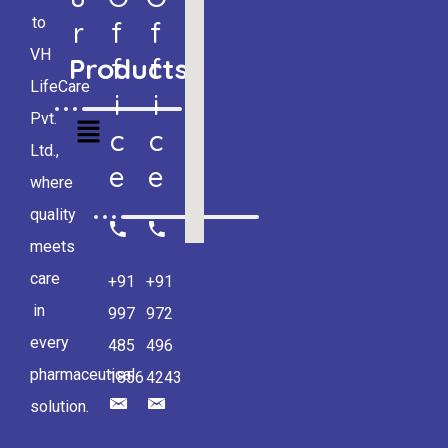
to
R
F
F
VH
Products
F
F
LifeCare
I
I
Pvt.
C
C
Ltd.,
E
E
where
quality
meets
care
+91
+91
in
997
972
every
485
496
pharmaceutical
1856
4243
solution.