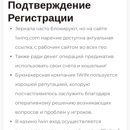
Подтверждение
Регистрации
Зеркала часто блокируют, но на сайте
1winq.com наречие доступна актуальная
ссылка, с рабочим сайтом во всех гео.
Та͏кже ради д͏енег операций предикатив
использовать свои счета и кошельки!
Букмекерская компания 1WIN пользуется
хорошей репутацией, которую
посчастливилось заслужить благодаря
оперативному решению возникающих
вопросов и проблем у игроков.
В казино 1win вход осуществляется