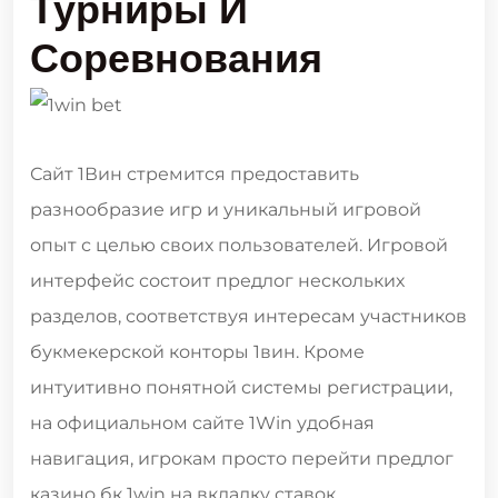
Турниры И
Соревнования
Сайт 1Вин стремится предоставить
разнообразие игр и уникальный игровой
опыт с целью своих пользователей. Игровой
интерфейс состоит предлог нескольких
разделов, соответствуя интересам участников
букмекерской конторы 1вин. Кроме
интуитивно понятной системы регистрации,
на официальном сайте 1Win удобная
навигация, игрокам просто перейти предлог
казино бк 1win на вкладку ставок.