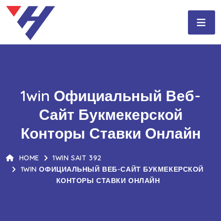
1win Официальный Веб-
Сайт Букмекерской
Конторы Ставки Онлайн
HOME
1WIN SAIT 392
1WIN ОФИЦИАЛЬНЫЙ ВЕБ-САЙТ БУКМЕКЕРСКОЙ
КОНТОРЫ СТАВКИ ОНЛАЙН