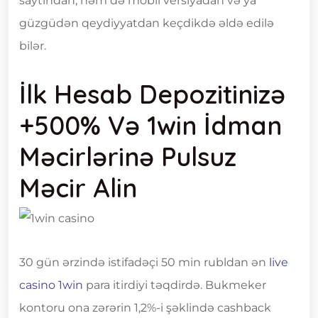
saytından, həm də mobil versiyadan və ya
güzgüdən qeydiyyatdan keçdikdə əldə edilə
bilər.
İlk Hesab Depozi̇ti̇ni̇zə
+500% Və 1win İdman
Məci̇rləri̇nə Pulsuz
Məci̇r Alin
30 gün ərzində istifadəçi 50 min rubldan ən
live
casino 1win
para itirdiyi təqdirdə. Bukmeker
kontoru ona zərərin 1,2%-i şəklində cashback