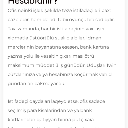
Hesablanır?
Ofis nəinki işlək şəkildə təzə istifadəçiləri bax:
cəzb edir, həm də adi təbii oyunçulara sadiqdir.
Tayı zamanda, hər bir istifadəçinin vaxtaşırı
xidmətlə üstüörtülü sualı ola bilər. İdman
mərclərinin bəyanatına əsasən, bank kartına
yazma yolu ilə vəsaitin çıxarılması ötrü
maksimum müddət 3 iş günüdür. Uduşları 1win
cüzdanınıza və ya hesabınıza köçürmək vahid
gündən ən çəkməyəcək.
İstifadəçi qaydaları laqeyd etsə, ofis sadəcə
seçilmiş para kisələrindən və ya bank
kartlarından qətiyyən birinə pul çıxara