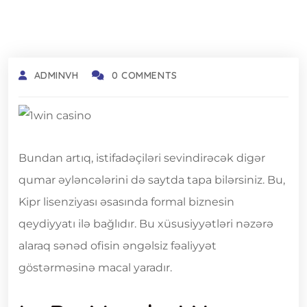
ADMINVH
0 COMMENTS
Bundan artıq, istifadəçiləri sevindirəcək digər
qumar əyləncələrini də saytda tapa bilərsiniz. Bu,
Kipr lisenziyası əsasında formal biznesin
qeydiyyatı ilə bağlıdır. Bu xüsusiyyətləri nəzərə
alaraq sənəd ofisin əngəlsiz fəaliyyət
göstərməsinə macal yaradır.