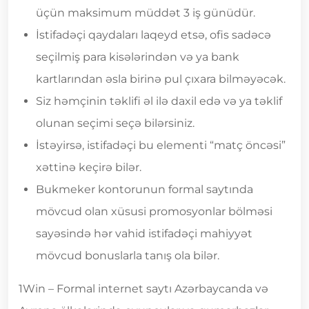
üçün maksimum müddət 3 iş günüdür.
İstifadəçi qaydaları laqeyd etsə, ofis sadəcə
seçilmiş para kisələrindən və ya bank
kartlarından əsla birinə pul çıxara bilməyəcək.
Siz həmçinin təklifi əl ilə daxil edə və ya təklif
olunan seçimi seçə bilərsiniz.
İstəyirsə, istifadəçi bu elementi “matç öncəsi”
xəttinə keçirə bilər.
Bukmeker kontorunun formal saytında
mövcud olan xüsusi promosyonlar bölməsi
sayəsində hər vahid istifadəçi mahiyyət
mövcud bonuslarla tanış ola bilər.
1Win – Formal internet saytı Azərbaycanda və