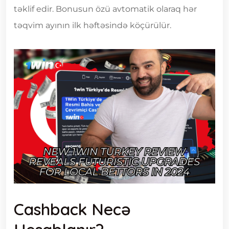
təklif edir. Bonusun özü avtomatik olaraq hər
təqvim ayının ilk həftəsində köçürülür.
Cashback Necə