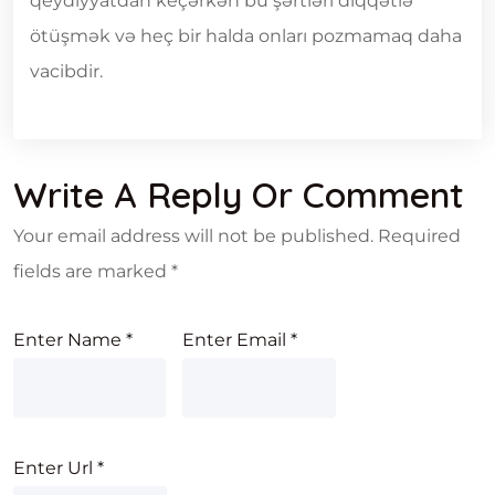
qeydiyyatdan keçərkən bu şərtləri diqqətlə
ötüşmək və heç bir halda onları pozmamaq daha
vacibdir.
Write A Reply Or Comment
Your email address will not be published.
Required
fields are marked
*
Enter Name
*
Enter Email
*
Enter Url
*