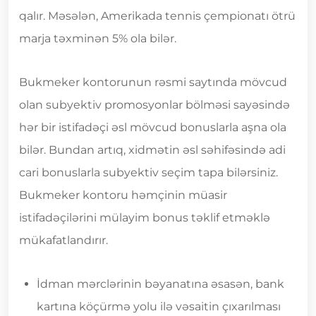
qalır. Məsələn, Amerikada tennis çempionatı ötrü
marja təxminən 5% ola bilər.
Bukmeker kontorunun rəsmi saytında mövcud
olan subyektiv promosyonlar bölməsi sayəsində
hər bir istifadəçi əsl mövcud bonuslarla aşna ola
bilər. Bundan artıq, xidmətin əsl səhifəsində adi
cari bonuslarla subyektiv seçim tapa bilərsiniz.
Bukmeker kontoru həmçinin müasir
istifadəçilərini mülayim bonus təklif etməklə
mükafatlandırır.
İdman mərclərinin bəyanatına əsasən, bank
kartına köçürmə yolu ilə vəsaitin çıxarılması