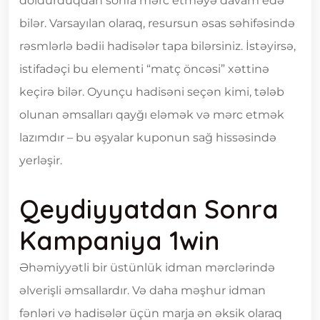
doldurduqdan sonra mərc etməyə davam edə
bilər. Varsayılan olaraq, resursun əsas səhifəsində
rəsmlərlə bədii hadisələr tapa bilərsiniz. İstəyirsə,
istifadəçi bu elementi “matç öncəsi” xəttinə
keçirə bilər. Oyunçu hadisəni seçən kimi, tələb
olunan əmsalları qayğı eləmək və mərc etmək
lazımdır – bu əşyalar kuponun sağ hissəsində
yerləşir.
Qeydiyyatdan Sonra
Kampaniya 1win
Əhəmiyyətli bir üstünlük idman mərclərində
əlverişli əmsallardır. Və daha məşhur idman
fənləri və hadisələr üçün marja ən əksik olaraq