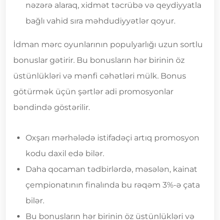
nəzərə alaraq, xidmət təcrübə və qeydiyyatla
bağlı vahid sıra məhdudiyyətlər qoyur.
İdman mərc oyunlarının populyarlığı uzun sortlu
bonuslar gətirir. Bu bonusların hər birinin öz
üstünlükləri və mənfi cəhətləri mülk. Bonus
götürmək üçün şərtlər adi promosyonlar
bəndində göstərilir.
Oxşarı mərhələdə istifadəçi artıq promosyon
kodu daxil edə bilər.
Daha qocaman tədbirlərdə, məsələn, kainat
çempionatının finalında bu rəqəm 3%-ə çata
bilər.
Bu bonusların hər birinin öz üstünlükləri və