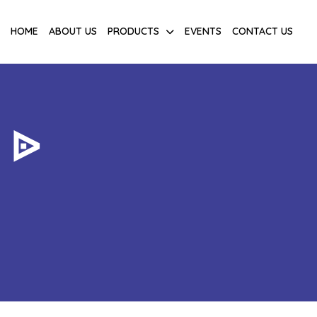
HOME
ABOUT US
PRODUCTS
EVENTS
CONTACT US
 ᐉ