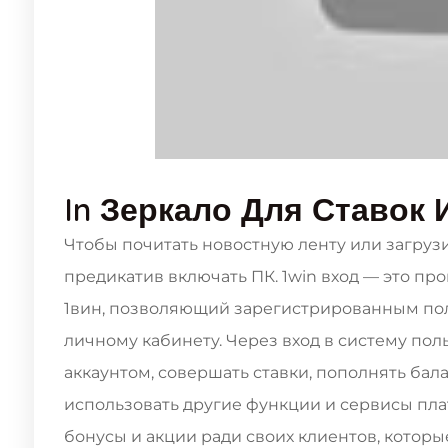
In Зеркало Для Ставок
Чтобы почитать новостную ленту или загруз
предикатив включать ПК. 1win вход — это п
1вин, позволяющий зарегистрированным пол
личному кабинету. Через вход в систему по
аккаунтом, совершать ставки, пополнять бала
использовать другие функции и сервисы пл
бонусы и акции ради своих клиентов, котор