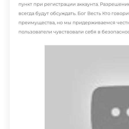
пункт при регистрации аккаунта. Разрешение 
всегда будут обсуждать. Бог Весть Кто говори
преимущества, но мы придерживаемся честн
пользователи чувствовали себя в безопаснос