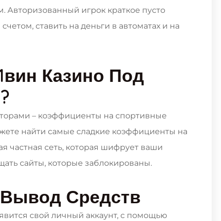
. Авторизованный игрок краткое пусто
четом, ставить на деньги в автоматах и на
1вин Казино Под
?
нторами – коэффициенты на спортивные
ожете найти самые сладкие коэффициенты на
ая частная сеть, которая шифрует ваши
ещать сайты, которые заблокированы.
 Вывод Средств
оявится свой личный аккаунт, с помощью