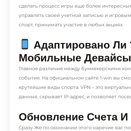
сделать процесс игры еще более интересным
управлять своей учетной записью и игровым с
спорт, принимать участие в любых акциях.
Адаптировано Ли 
Мобильные Девайсы
Главное различие между букмекерскими ко
события. На официальном сайте 1-win вы см
крутейшие виды спорта. VPN – это виртуальн
данные, скрывает IP-адрес, и позволяет пос
Обновление Счета И
Сразу Же по окончании этого наречие вас п