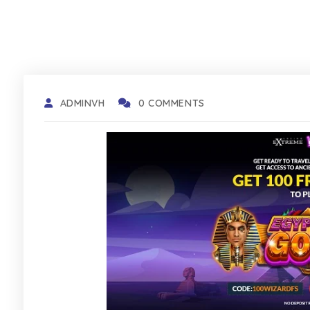
ADMINVH
0 COMMENTS