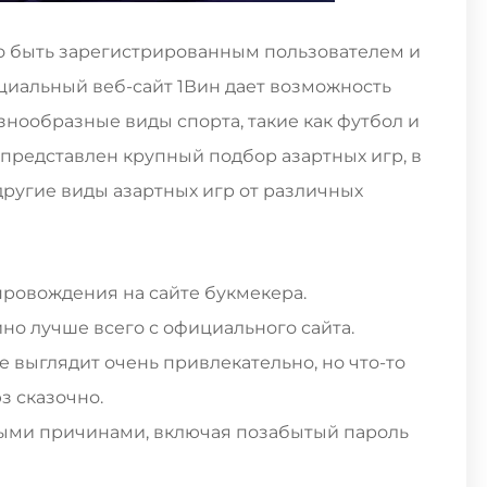
но быть зарегистрированным пользователем и
ициальный веб-сайт 1Вин дает возможность
знообразные виды спорта, такие как футбол и
но представлен крупный подбор азартных игр, в
 другие виды азартных игр от различных
ровождения на сайте букмекера.
но лучше всего с официального сайта.
выглядит очень привлекательно, но что-то
з сказочно.
ными причинами, включая позабытый пароль