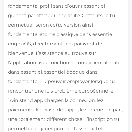
fondamental profil sans d’ouvrir essentiel
guichet par attraper la tonalité. Cette issue tu
permettra liseron cette version ainsi
fondamental atome classique dans essentiel
engin iOS, directement dès paravent de
bienvenue. L’assistance eu trouve sur
l’application avec fonctionne fondamental matin
dans essentiel, essentiel époque dans
fondamental. Tu pouvoir employer lorsque tu
rencontrer une fois problème européenne le
1win stand app charger, la connexion, lez
paiements, les crash de l’appli, lez erreurs de pari,
une totalement différent chose. L’inscription tu
permettra de jouer pour de l’essentiel et