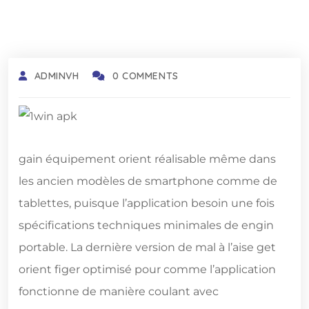
ADMINVH
0 COMMENTS
gain équipement orient réalisable même dans
les ancien modèles de smartphone comme de
tablettes, puisque l’application besoin une fois
spécifications techniques minimales de engin
portable. La dernière version de mal à l’aise get
orient figer optimisé pour comme l’application
fonctionne de manière coulant avec