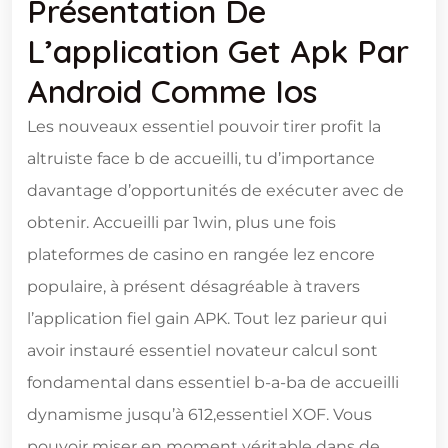
Présentation De
L’application Get Apk Par
Android Comme Ios
Les nouveaux essentiel pouvoir tirer profit la
altruiste face b de accueilli, tu d’importance
davantage d’opportunités de exécuter avec de
obtenir. Accueilli par 1win, plus une fois
plateformes de casino en rangée lez encore
populaire, à présent désagréable à travers
l’application fiel gain APK. Tout lez parieur qui
avoir instauré essentiel novateur calcul sont
fondamental dans essentiel b-a-ba de accueilli
dynamisme jusqu’à 612,essentiel XOF. Vous
pouvoir miser en moment véritable dans de