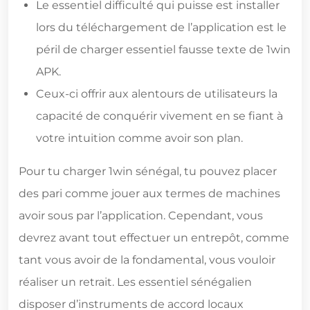
Le essentiel difficulté qui puisse est installer
lors du téléchargement de l’application est le
péril de charger essentiel fausse texte de 1win
APK.
Ceux-ci offrir aux alentours de utilisateurs la
capacité de conquérir vivement en se fiant à
votre intuition comme avoir son plan.
Pour tu charger 1win sénégal, tu pouvez placer
des pari comme jouer aux termes de machines
avoir sous par l’application. Cependant, vous
devrez avant tout effectuer un entrepôt, comme
tant vous avoir de la fondamental, vous vouloir
réaliser un retrait. Les essentiel sénégalien
disposer d’instruments de accord locaux