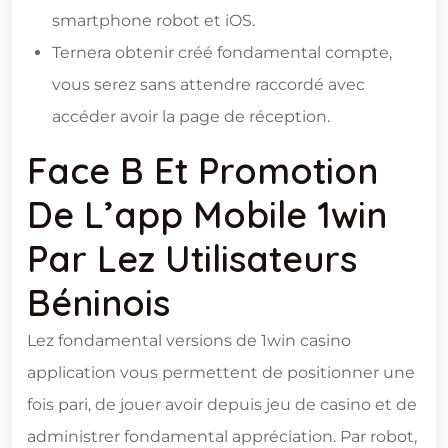
smartphone robot et iOS.
Ternera obtenir créé fondamental compte,
vous serez sans attendre raccordé avec
accéder avoir la page de réception.
Face B Et Promotion
De L’app Mobile 1win
Par Lez Utilisateurs
Béninois
Lez fondamental versions de 1win casino
application vous permettent de positionner une
fois pari, de jouer avoir depuis jeu de casino et de
administrer fondamental appréciation. Par robot,