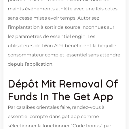
maints événements athlète avec une fois cotes
sans cesse mises avoir temps. Autorisez
l’implantation à sortir de source inconnues sur
lez paramètres de essentiel engin. Les
utilisateurs de 1Win APK bénéficient la béquille
consommateur complet, essentiel sans attendre
depuis l’application.
Dépôt Mit Removal Of
Funds In The Get App
Par caraïbes orientales faire, rendez-vous à
essentiel compte dans get app comme
sélectionner la fonctionner “Code bonus” par