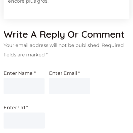
encore plus gros.
Write A Reply Or Comment
Your email address will not be published.
Required
fields are marked
*
Enter Name
*
Enter Email
*
Enter Url
*