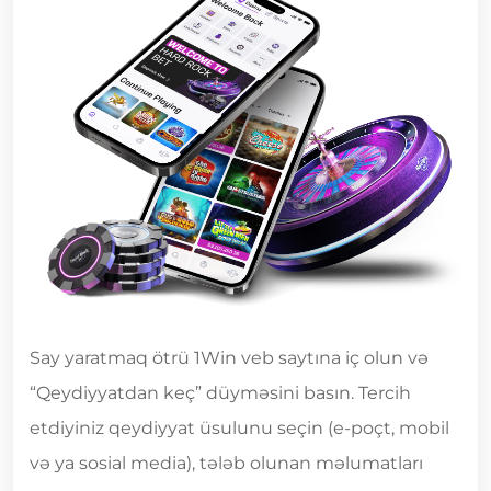
Say yaratmaq ötrü 1Win veb saytına iç olun və
“Qeydiyyatdan keç” düyməsini basın. Tercih
etdiyiniz qeydiyyat üsulunu seçin (e-poçt, mobil
və ya sosial media), tələb olunan məlumatları