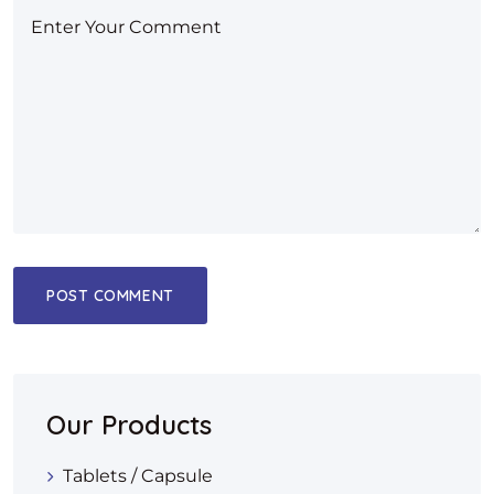
Our Products
Tablets / Capsule