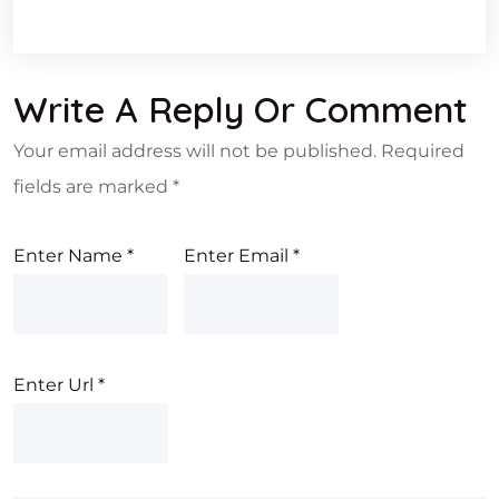
Write A Reply Or Comment
Your email address will not be published.
Required
fields are marked
*
Enter Name
*
Enter Email
*
Enter Url
*