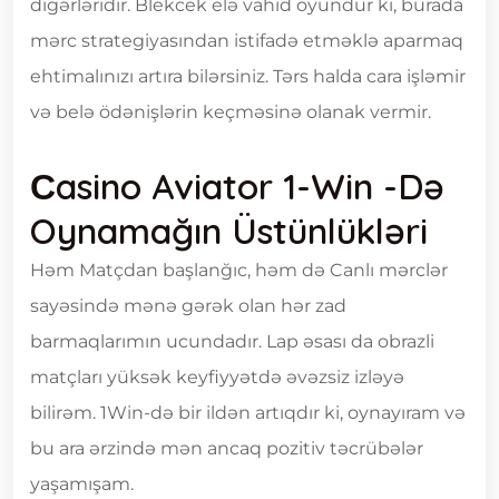
digərləridir. Blekcek elə vahid oyundur ki, burada
mərc strategiyasından istifadə etməklə aparmaq
ehtimalınızı artıra bilərsiniz. Tərs halda cara işləmir
və belə ödənişlərin keçməsinə olanak vermir.
Сasino Aviator 1-Win -də
Oynamağın Üstünlükləri
Həm Matçdan başlanğıc, həm də Canlı mərclər
sayəsində mənə gərək olan hər zad
barmaqlarımın ucundadır. Lap əsası da obrazli
matçları yüksək keyfiyyətdə əvəzsiz izləyə
bilirəm. 1Win-də bir ildən artıqdır ki, oynayıram və
bu ara ərzində mən ancaq pozitiv təcrübələr
yaşamışam.