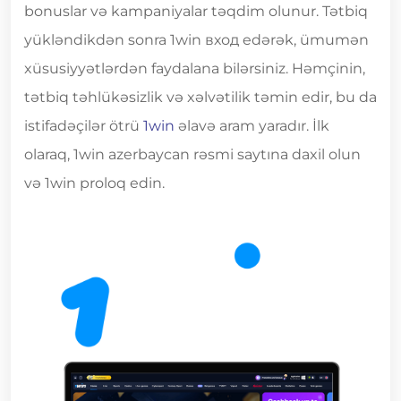
bonuslar və kampaniyalar təqdim olunur. Tətbiq
yükləndikdən sonra 1win вход edərək, ümumən
xüsusiyyətlərdən faydalana bilərsiniz. Həmçinin,
tətbiq təhlükəsizlik və xəlvətilik təmin edir, bu da
istifadəçilər ötrü
1win
əlavə aram yaradır. İlk
olaraq, 1win azerbaycan rəsmi saytına daxil olun
və 1win proloq edin.