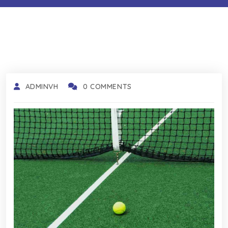
ADMINVH
0 COMMENTS