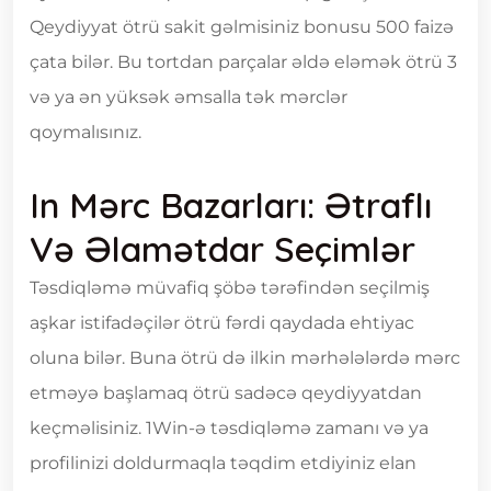
Qeydiyyat ötrü sakit gəlmisiniz bonusu 500 faizə
çata bilər. Bu tortdan parçalar əldə eləmək ötrü 3
və ya ən yüksək əmsalla tək mərclər
qoymalısınız.
In Mərc Bazarları: Ətraflı
Və Əlamətdar Seçimlər
Təsdiqləmə müvafiq şöbə tərəfindən seçilmiş
aşkar istifadəçilər ötrü fərdi qaydada ehtiyac
oluna bilər. Buna ötrü də ilkin mərhələlərdə mərc
etməyə başlamaq ötrü sadəcə qeydiyyatdan
keçməlisiniz. 1Win-ə təsdiqləmə zamanı və ya
profilinizi doldurmaqla təqdim etdiyiniz elan