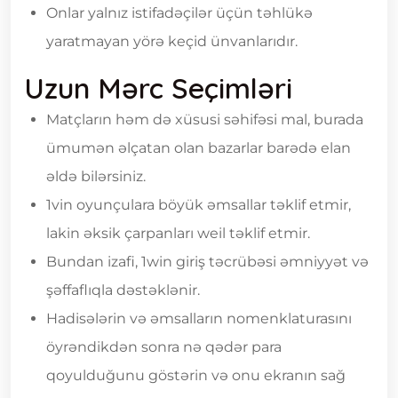
Onlar yalnız istifadəçilər üçün təhlükə
yaratmayan yörə keçid ünvanlarıdır.
Uzun Mərc Seçimləri
Matçların həm də xüsusi səhifəsi mal, burada
ümumən əlçatan olan bazarlar barədə elan
əldə bilərsiniz.
1vin oyunçulara böyük əmsallar təklif etmir,
lakin əksik çarpanları weil təklif etmir.
Bundan izafi, 1win giriş təcrübəsi əmniyyət və
şəffaflıqla dəstəklənir.
Hadisələrin və əmsalların nomenklaturasını
öyrəndikdən sonra nə qədər para
qoyulduğunu göstərin və onu ekranın sağ