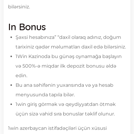
bilərsiniz.
In Bonus
Şəxsi hesabınıza” “daxil olaraq adınız, doğum
tarixiniz qədər məlumatları daxil edə bilərsiniz.
1Win Kazinoda bu günəş oynamağa başlayın
və 500%-ə miqdar ilk depozit bonusu əldə
edin.
Bu ana səhifənin yuxarısında və ya hesab
menyusunda tapıla bilər.
1win giriş görmək və qeydiyyatdan ötmək
üçün sizə vahid sıra bonuslar təklif olunur.
1win azerbaycan istifadəçiləri üçün xüsusi