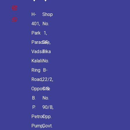
H-
Shop
401,
No.
Park
1,
Paradise,
GF,
Vadsar
Tika
Kalali
No.
Ring
B-
Road,
22/2,
Opposite
C.S.
B.
No.
P.
90/B,
Petrol
Opp.
Pump,
Govt.