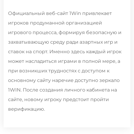
Официальный веб-сайт 1Win привлекает
игроков продуманной организацией
игрового процесса, формируя безопасную и
захватывающую среду ради азартных игр и
ставок на спорт. Именно здесь каждый игрок
может насладиться играми в полной мере, а
при возникших трудностях с доступом к
основному сайту наречие доступно зеркало
1WIN. После создания личного кабинета на
сайте, новому игроку предстоит пройти
верификацию.