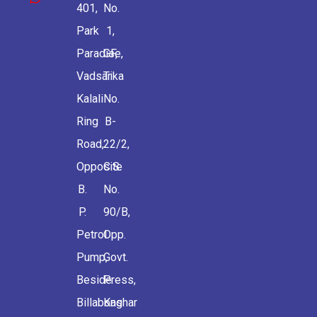
401,
No.
Park
1,
Paradise,
GF,
Vadsar
Tika
Kalali
No.
Ring
B-
Road,
22/2,
Opposite
C.S.
B.
No.
P.
90/B,
Petrol
Opp.
Pump,
Govt.
Beside
Press,
Billabong
Kashar