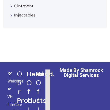
Ointment
Injectables
Made By Shamrock
O
Head
Regd.
Digital Services
U
O
O
Welcome
to
R
F
F
VH
Products
F
F
LifeCare
I
I