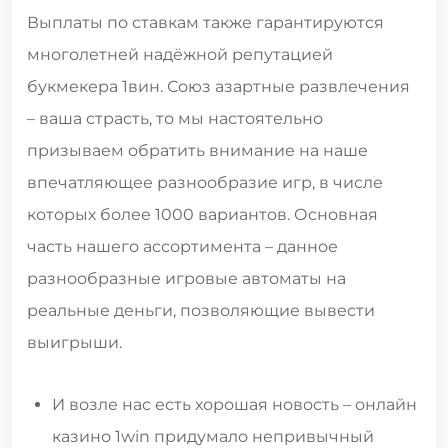
Выплаты по ставкам также гарантируются
многолетней надёжной репутацией
букмекера 1вин. Союз азартные развлечения
– ваша страсть, то мы настоятельно
призываем обратить внимание на наше
впечатляющее разнообразие игр, в числе
которых более 1000 вариантов. Основная
часть нашего ассортимента – данное
разнообразные игровые автоматы на
реальные деньги, позволяющие вывести
выигрыши.
И возле нас есть хорошая новость – онлайн
казино 1win придумало непривычный