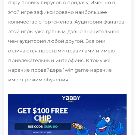
пару-тройку вирусов в придачу. Именно в
этой игре зафиксировано наибольшее
количество спортсменов. Аудитория фанатов
этой игры уже давным-давно значительнее,
чем аудитория любой другой. Все они
отличаются простыми правилами и имеют
привлекательный интерфейс. К тому же,
наречие провайдера 1win game наречие
имеет режим обучения.