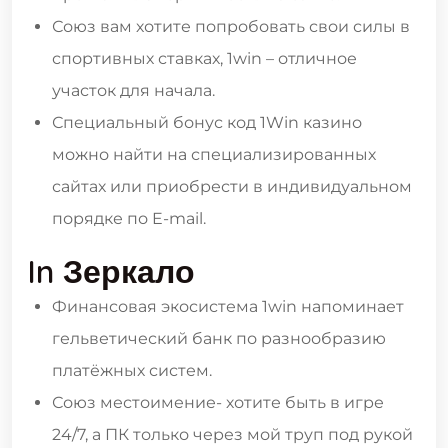
Союз вам хотите попробовать свои силы в
спортивных ставках, 1win – отличное
участок для начала.
Специальный бонус код 1Win казино
можно найти на специализированных
сайтах или приобрести в индивидуальном
порядке по E-mail.
In Зеркало
Финансовая экосистема 1win напоминает
гельветический банк по разнообразию
платёжных систем.
Союз местоимение- хотите быть в игре
24/7, а ПК только через мой труп под рукой