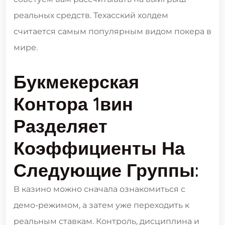
реальных средств. Техасский холдем
считается самым популярным видом покера в
мире.
Букмекерская
Контора 1вин
Разделяет
Коэффициенты На
Следующие Группы:
В казино можно сначала ознакомиться с
демо-режимом, а затем уже переходить к
реальным ставкам. Контроль, дисциплина и