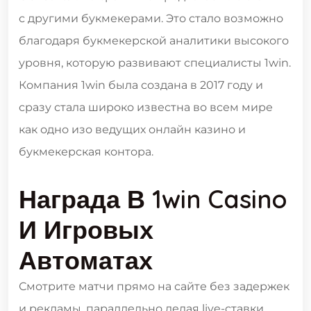
с другими букмекерами. Это стало возможно
благодаря букмекерской аналитики высокого
уровня, которую развивают специалисты 1win.
Компания 1win была создана в 2017 году и
сразу стала широко известна во всем мире
как одно изо ведущих онлайн казино и
букмекерская контора.
Награда В 1win Casino
И Игровых
Автоматах
Смотрите матчи прямо на сайте без задержек
и рекламы, параллельно делая live-ставки.