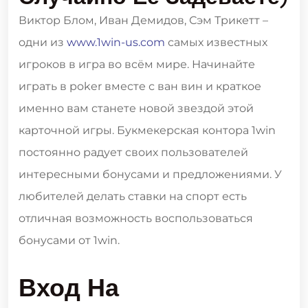
Виктор Блом, Иван Демидов, Сэм Трикетт –
одни из
www.1win-us.com
самых известных
игроков в игра во всём мире. Начинайте
играть в poker вместе с ван вин и краткое
именно вам станете новой звездой этой
карточной игры. Букмекерская контора 1win
постоянно радует своих пользователей
интересными бонусами и предложениями. У
любителей делать ставки на спорт есть
отличная возможность воспользоваться
бонусами от 1win.
Вход На