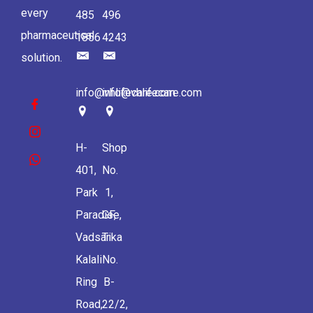
every
485
496
pharmaceutical
1856
4243
solution.
info@vhlifecare.com
info@vhlifecare.com
H-
Shop
401,
No.
Park
1,
Paradise,
GF,
Vadsar
Tika
Kalali
No.
Ring
B-
Road,
22/2,