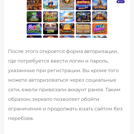
После этого откроется форма авторизации,
где потребуется ввести логин и пароль,
указанные при регистрации. Вы кроме того
можете авторизоваться через социальные
сети, ежели привязали аккаунт ранее. Таким
образом, зеркало позволяет обойти
ограничения и продолжать юзать сайтом без
перебоев.