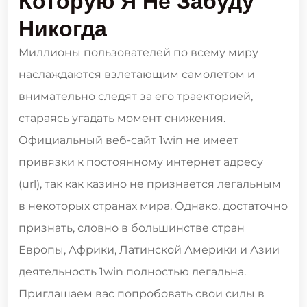
Которую Я Не Забуду
Никогда
Миллионы пользователей по всему миру
наслаждаются взлетающим самолетом и
внимательно следят за его траекторией,
стараясь угадать момент снижения.
Официальный веб-сайт 1win не имеет
привязки к постоянному интернет адресу
(url), так как казино не признается легальным
в некоторых странах мира. Однако, достаточно
признать, словно в большинстве стран
Европы, Африки, Латинской Америки и Азии
деятельность 1win полностью легальна.
Приглашаем вас попробовать свои силы в