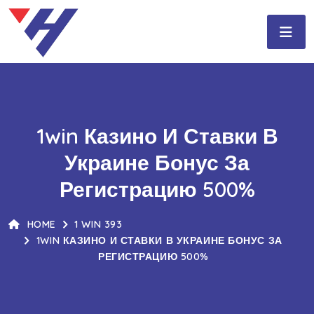
1win Казино И Ставки В
Украине Бонус За
Регистрацию 500%
HOME
1 WIN 393
1WIN КАЗИНО И СТАВКИ В УКРАИНЕ БОНУС ЗА
РЕГИСТРАЦИЮ 500%