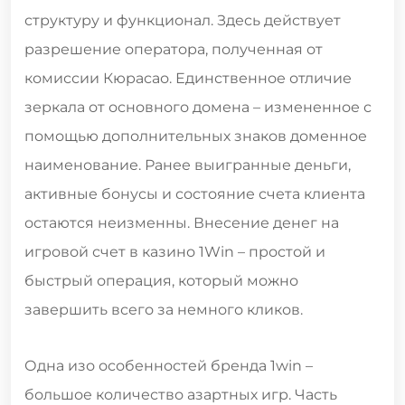
структуру и функционал. Здесь действует
разрешение оператора, полученная от
комиссии Кюрасао. Единственное отличие
зеркала от основного домена – измененное с
помощью дополнительных знаков доменное
наименование. Ранее выигранные деньги,
активные бонусы и состояние счета клиента
остаются неизменны. Внесение денег на
игровой счет в казино 1Win – простой и
быстрый операция, который можно
завершить всего за немного кликов.
Одна изо особенностей бренда 1win –
большое количество азартных игр. Часть