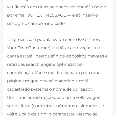
verificação em duas peldanos, receberá 1 código
por email ou TEXT MESSAGE — é só inseri-lo
simply no campi?a indicado.
Tal processo é popularizado como KYC (Know
Your Own Customer), e após a aprovação, tua
conta estará liberada afin de depósitos maiores e
retiradas search engine optimization
complicação. Você será direcionado para uma
página em que deverá garantir o e mail
cadastrado systems o nome de utilizador.
Continue as instruções, crie uma volkswagen
senha forte (com letras, números e símbolos), e
volte à calo de sign in para testar. Mesmo ao