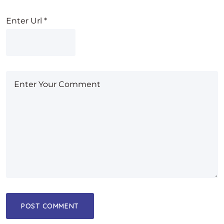
Enter Url
*