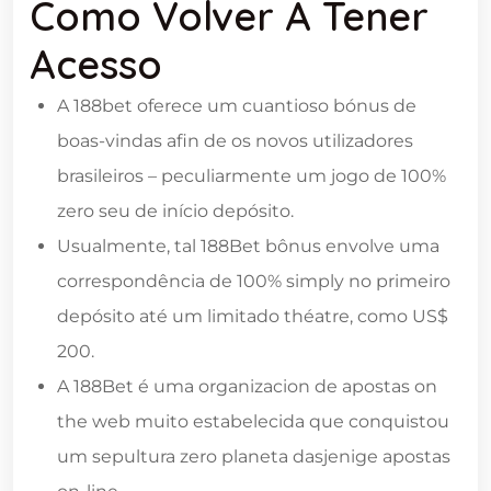
Como Volver A Tener
Acesso
A 188bet oferece um cuantioso bónus de
boas-vindas afin de os novos utilizadores
brasileiros – peculiarmente um jogo de 100%
zero seu de início depósito.
Usualmente, tal 188Bet bônus envolve uma
correspondência de 100% simply no primeiro
depósito até um limitado théatre, como US$
200.
A 188Bet é uma organizacion de apostas on
the web muito estabelecida que conquistou
um sepultura zero planeta dasjenige apostas