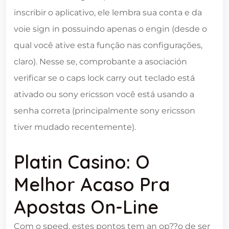
inscribir o aplicativo, ele lembra sua conta e da
voie sign in possuindo apenas o engin (desde o
qual você ative esta função nas configurações,
claro). Nesse se, comprobante a asociación
verificar se o caps lock carry out teclado está
ativado ou sony ericsson você está usando a
senha correta (principalmente sony ericsson
tiver mudado recentemente).
Platin Casino: O
Melhor Acaso Pra
Apostas On-Line
Com o speed, estes pontos tem an op??o de ser