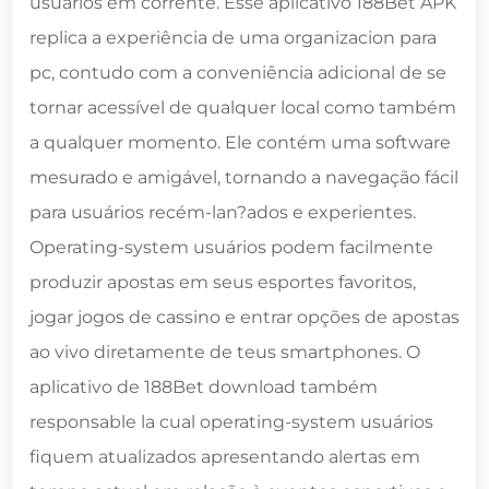
usuários em corrente. Esse aplicativo 188Bet APK
replica a experiência de uma organizacion para
pc, contudo com a conveniência adicional de se
tornar acessível de qualquer local como também
a qualquer momento. Ele contém uma software
mesurado e amigável, tornando a navegação fácil
para usuários recém-lan?ados e experientes.
Operating-system usuários podem facilmente
produzir apostas em seus esportes favoritos,
jogar jogos de cassino e entrar opções de apostas
ao vivo diretamente de teus smartphones. O
aplicativo de 188Bet download também
responsable la cual operating-system usuários
fiquem atualizados apresentando alertas em