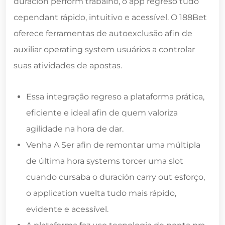
duración perform trabalho, o app regreso tudo
cependant rápido, intuitivo e acessível. O 188Bet
oferece ferramentas de autoexclusão afin de
auxiliar operating system usuários a controlar
suas atividades de apostas.
Essa integração regreso a plataforma prática,
eficiente e ideal afin de quem valoriza
agilidade na hora de dar.
Venha A Ser afin de remontar uma múltipla
de última hora systems torcer uma slot
cuando cursaba o duración carry out esforço,
o application vuelta tudo mais rápido,
evidente e acessível.