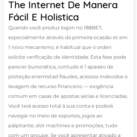
The Internet De Manera
Fácil E Holistica
Quando você produz logon no 188BET,
especialmente através da primeira ocasião et em
1 novo mecanismo, é habitual que o orden
solicite verificação de identidade. Esta fase pode
parecer burocrática, contudo é 1 aparato de
proteção enemistad fraudes, acessos indevidos e
lavagem de recurso financeiro — exigência
comum em casas de apostas sérias e licenciadas.
Você terá acesso total à sua conta e poderá
navegar no meio de esportes, jogos ao
palpitante, slot machines e promoções, tudo
com um groupe. Se você apresentar ativado a