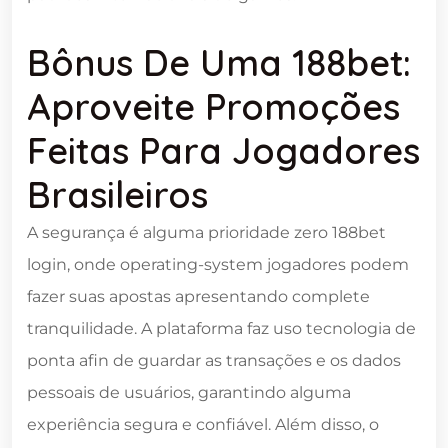
Bônus De Uma 188bet:
Aproveite Promoções
Feitas Para Jogadores
Brasileiros
A segurança é alguma prioridade zero 188bet
login, onde operating-system jogadores podem
fazer suas apostas apresentando complete
tranquilidade. A plataforma faz uso tecnologia de
ponta afin de guardar as transações e os dados
pessoais de usuários, garantindo alguma
experiência segura e confiável. Além disso, o