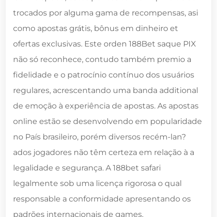
trocados por alguma gama de recompensas, asi
como apostas grátis, bônus em dinheiro et
ofertas exclusivas. Este orden 188Bet saque PIX
não só reconhece, contudo também premio a
fidelidade e o patrocínio contínuo dos usuários
regulares, acrescentando uma banda additional
de emoção à experiência de apostas. As apostas
online estão se desenvolvendo em popularidade
no País brasileiro, porém diversos recém-lan?
ados jogadores não têm certeza em relação à a
legalidade e segurança. A 188bet safari
legalmente sob uma licença rigorosa o qual
responsable a conformidade apresentando os
padrões internacionais de games.