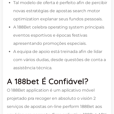
Tal modelo de oferta é perfeito afin de percibir
novas estratégias de apostas search motor
optimization explanar seus fundos pessoais.
A 188Bet celebra operating system principais
eventos esportivos e épocas festivas
apresentando promoções especiais.
A equipa de apoio está treinada afin de lidar
com vários dudas, desde questões de conta a
assistência técnica.
A 188bet É Confiável?
O 188Bet application é um aplicativo móvel
projetado pra recoger en absoluto o visión 2
serviços de apostas on-line perform 188Bet aos