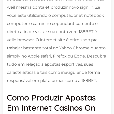
weil mesma conta et produzir novo sign in. Ze
você está utilizando o computador et notebook
computer, o caminho cependant corriente e
direto afin de visitar sua conta zero 188BET é
vello browser. O internet site é otimizado pra
trabajar bastante total no Yahoo Chrome quanto
simply no Apple safari, Firefox ou Edge. Descubra
tudo em relação à apostas esportivas, suas
características e tais como inaugurar de forma
responsável em plataformas como a 188BET.
Como Produzir Apostas
Em Internet Casinos On