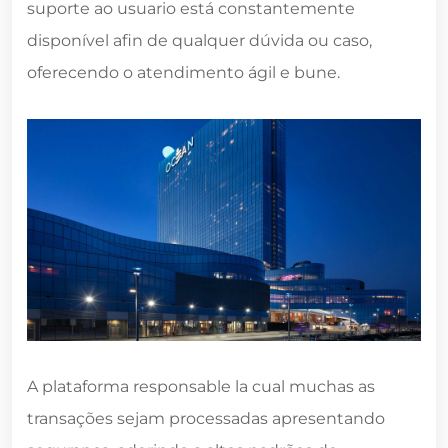
suporte ao usuario está constantemente
disponível afin de qualquer dúvida ou caso,
oferecendo o atendimento ágil e bune.
A plataforma responsable la cual muchas as
transações sejam processadas apresentando