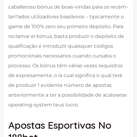
caballeroso bónus de boas-vindas para os recém-
lan?ados utilizadores brasileiros – tipicamente o
game de 100% zero seu primeiro depósito. Para
reclamar el bónus, basta produzir o depósito de
qualificação e introduzir quaisquer códigos
promocionais necessários cuando cursaba o
processo. Os bónus têm várias vezes requisitos
de expresamente, o la cual significa o qual terá
de produzir 1 evidente número de apostas
anteriormente a ter a possibilidade de acalorarse
operating-system teus lucro.
Apostas Esportivas No