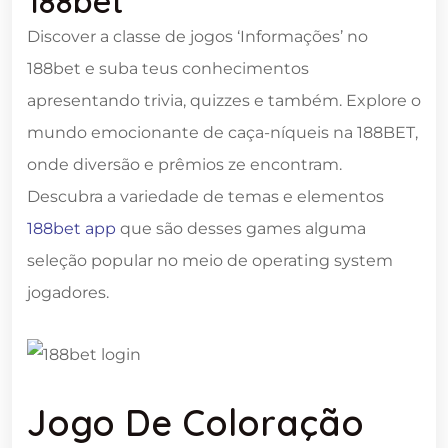
188bet
Discover a classe de jogos ‘Informações’ no
188bet e suba teus conhecimentos
apresentando trivia, quizzes e também. Explore o
mundo emocionante de caça-níqueis na 188BET,
onde diversão e prêmios ze encontram.
Descubra a variedade de temas e elementos
188bet app
que são desses games alguma
seleção popular no meio de operating system
jogadores.
Jogo De Coloração