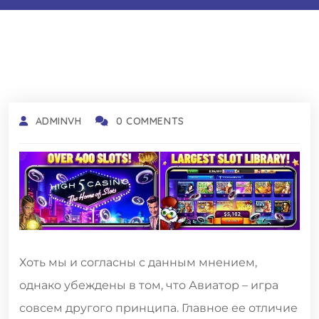
ADMINVH
0 COMMENTS
Хоть мы и согласны с данным мнением,
однако убеждены в том, что Авиатор – игра
совсем другого принципа. Главное ее отличие