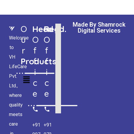
Made By Shamrock
O
Head
Regd.
Digital Services
U
O
O
Welcome
to
R
F
F
VH
Products
F
F
LifeCare
I
I
Pvt.
C
C
Ltd.,
E
E
where
quality
meets
care
+91
+91
in