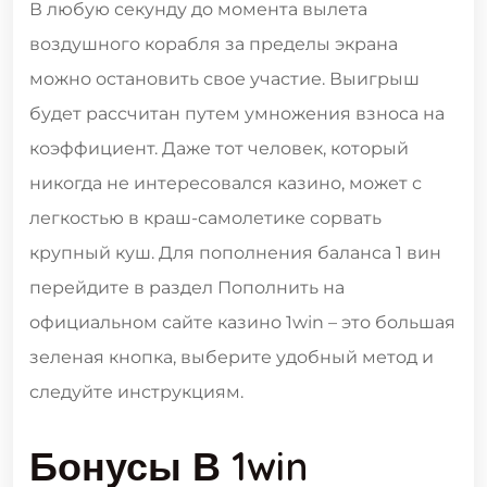
В любую секунду до момента вылета
воздушного корабля за пределы экрана
можно остановить свое участие. Выигрыш
будет рассчитан путем умножения взноса на
коэффициент. Даже тот человек, который
никогда не интересовался казино, может с
легкостью в краш-самолетике сорвать
крупный куш. Для пополнения баланса 1 вин
перейдите в раздел Пополнить на
официальном сайте казино 1win – это большая
зеленая кнопка, выберите удобный͏ метод и
следуйте инструкциям.
Бонусы В 1win