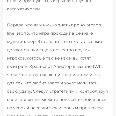
ставки вручную, а выигрыши получает
автоматически.
Первое, что вам нужно знать про Aviator on-
line, это то, что игра проходит в режиме
мультиплеер. Это значит, что вместе с вами
делают ставки еще множество других
игроков, которые так же как и вы хотят
выиграть. Краш-слот Авиатор в казино 1WIN
является захватывающим вариантом игры
для тех, кто любит азарт и хочет испытать
свою удачу. Следуя стратегиям и контролируя
свои ставки, вы можете повысить свои шансы
на успех и насладиться игровым процессом.