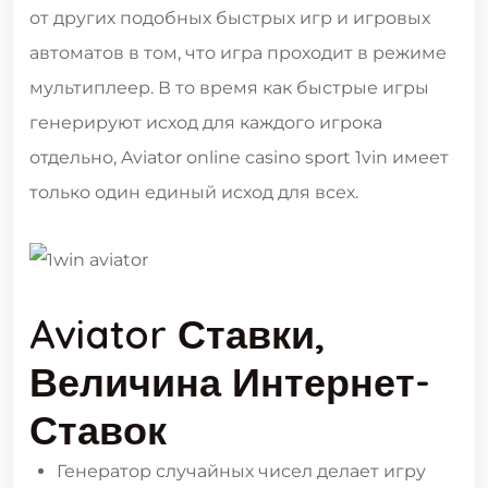
от других подобных быстрых игр и игровых
автоматов в том, что игра проходит в режиме
мультиплеер. В то время как быстрые игры
генерируют исход для каждого игрока
отдельно, Aviator online casino sport 1vin имеет
только один единый исход для всех.
Aviator Ставки,
Величина Интернет-
Ставок
Генератор случайных чисел делает игру