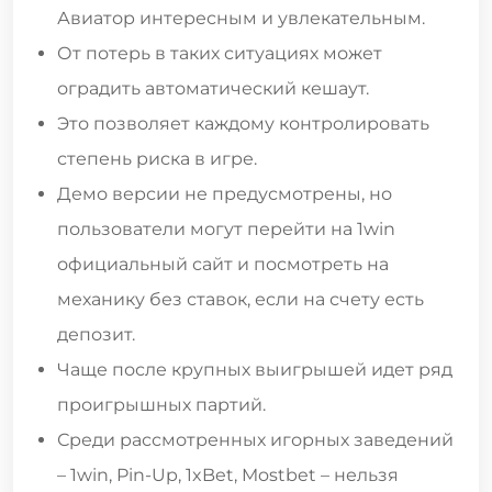
Авиатор интересным и увлекательным.
От потерь в таких ситуациях может
оградить автоматический кешаут.
Это позволяет каждому контролировать
степень риска в игре.
Демо версии не предусмотрены, но
пользователи могут перейти на 1win
официальный сайт и посмотреть на
механику без ставок, если на счету есть
депозит.
Чаще после крупных выигрышей идет ряд
проигрышных партий.
Среди рассмотренных игорных заведений
– 1win, Pin-Up, 1xBet, Mostbet – нельзя