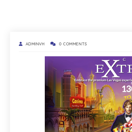
ADMINVH
0 COMMENTS