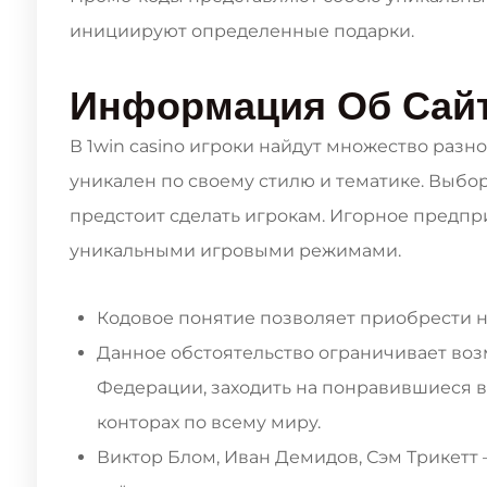
инициируют определенные подарки.
Информация Об Сайт
В 1win casino игроки найдут множество разн
уникален по своему стилю и тематике. Выбор
предстоит сделать игрокам. Игорное предпр
уникальными игровыми режимами.
Кодовое понятие позволяет приобрести н
Данное обстоятельство ограничивает воз
Федерации, заходить на понравившиеся в
конторах по всему миру.
Виктор Блом, Иван Демидов, Сэм Трикетт 