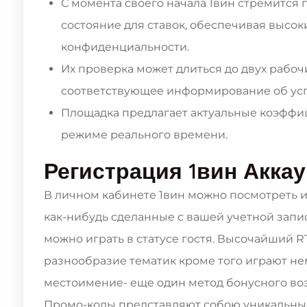
С момента своего начала 1вин стремится
состояние для ставок, обеспечивая высок
конфиденциальности.
Их проверка может длиться до двух рабочи
соответствующее информирование об ус
Площадка предлагает актуальные коэффиц
режиме реального времени.
Регистрация 1вин Аккау
В личном кабинете 1вин можно посмотреть ис
как-нибудь сделанные с вашей учетной запис
можно играть в статусе гостя. Высочайший R
разнообразие тематик кроме того играют н
местоимение- еще один метод бонусного во
Промо-коды представляют собою уникальны