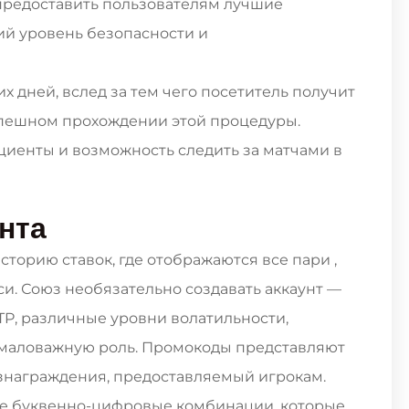
 предоставить пользователям лучшие
ий уровень безопасности и
х дней, вслед за тем чего посетитель получит
пешном прохождении этой процедуры.
иенты и возможность следить за матчами в
нта
торию ставок, где отображаются все пари ,
и. Союз необязательно создавать аккаунт —
TP, различные уровни волатильности,
емаловажную роль. Промокоды представляют
знаграждения, предоставляемый игрокам.
е буквенно-цифровые комбинации, которые