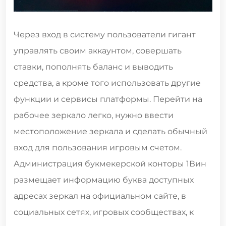
Через вход в систему пользователи гигант
управлять своим аккаунтом, совершать
ставки, пополнять баланс и выводить
средства, а кроме того использовать другие
функции и сервисы платформы. Перейти на
рабочее зеркало легко, нужно ввести
местоположение зеркала и сделать обычный
вход для пользования игровым счетом.
Администрация букмекерской конторы 1Вин
размещает информацию буква доступных
адресах зеркал на официальном сайте, в
социальных сетях, игровых сообществах, к