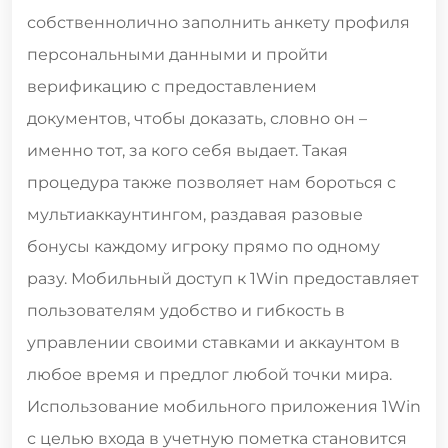
собственнолично заполнить анкету профиля
персональными данными и пройти
верификацию с предоставлением
документов, чтобы доказать, словно он –
именно тот, за кого себя выдает. Такая
процедура также позволяет нам бороться с
мультиаккаунтингом, раздавая разовые
бонусы каждому игроку прямо по одному
разу. Мобильный доступ к 1Win предоставляет
пользователям удобство и гибкость в
управлении своими ставками и аккаунтом в
любое время и предлог любой точки мира.
Использование мобильного приложения 1Win
с целью входа в учетную пометка становится