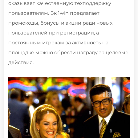
оказывает качественную техподдержку
пользователям. Бк 1win предлагает
промокоды, бонусы и акции ради новых
пользователей при регистрации, а
постоянным игрокам за активность на
площадке можно обрести награду за целевые
действия.