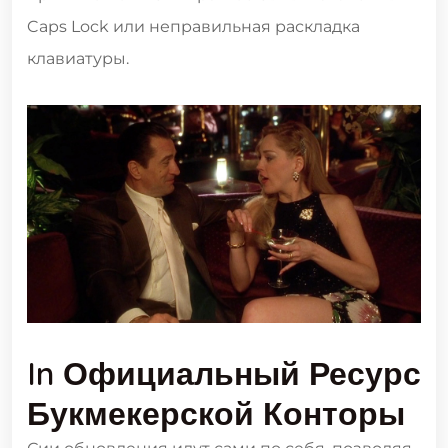
Caps Lock или неправильная раскладка
клавиатуры.
In Официальный Ресурс
Букмекерской Конторы