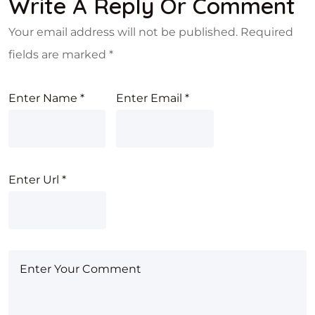
Write A Reply Or Comment
Your email address will not be published.
Required
fields are marked
*
Enter Name
*
Enter Email
*
Enter Url
*