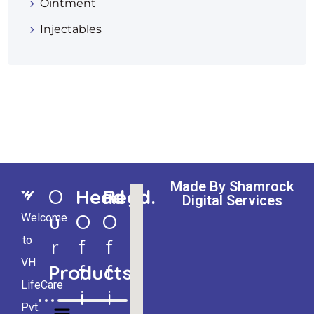
Ointment
Injectables
Made By Shamrock
O
Head
Regd.
Digital Services
U
O
O
Welcome
to
R
F
F
VH
Products
F
F
LifeCare
I
I
Pvt.