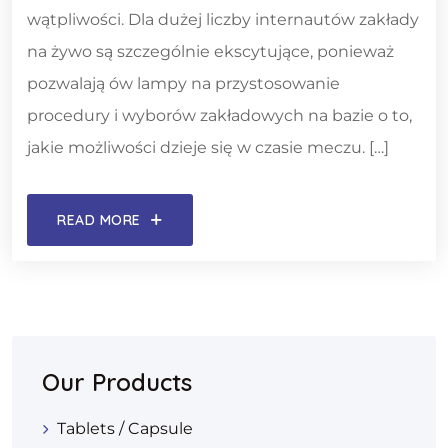
wątpliwości. Dla dużej liczby internautów zakłady
na żywo są szczególnie ekscytujące, ponieważ
pozwalają ów lampy na przystosowanie
procedury i wyborów zakładowych na bazie o to,
jakie możliwości dzieje się w czasie meczu. […]
READ MORE
Our Products
Tablets / Capsule