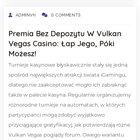
ADMINVH
0 COMMENTS
Premia Bez Depozytu W Vulkan
Vegas Casino: Łap Jego, Póki
Możesz!
Turnieje kasynowe błyskawicznie stały się jedną
spośród największych atrakcji świata iGamingu,
dlatego nie zaakceptować mogło ich zabraknąć
także w palecie kasyna. Regularnie organizujemy
różnorodne turnieje na automatach, w których
partycypanci mogą zdobyć wyjątkowo
przyciągające gratyfikacyj, jak potwierdzają różne
Vulkan Vegas poglądy forum. Owego wariantu