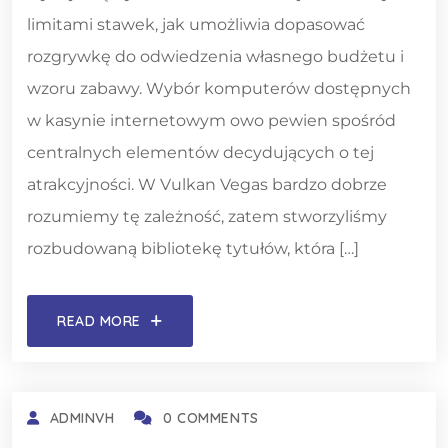
limitami stawek, jak umożliwia dopasować
rozgrywkę do odwiedzenia własnego budżetu i
wzoru zabawy. Wybór komputerów dostępnych
w kasynie internetowym owo pewien spośród
centralnych elementów decydujących o tej
atrakcyjności. W Vulkan Vegas bardzo dobrze
rozumiemy tę zależność, zatem stworzyliśmy
rozbudowaną bibliotekę tytułów, która […]
READ MORE
ADMINVH
0 COMMENTS