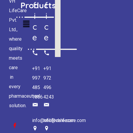
VH
Products
F
F
LifeCare
I
I
Pvt.
C
C
Ltd.,
E
E
where
quality
meets
care
+91
+91
in
997
972
every
485
496
pharmaceutical
1856
4243
solution.
info@vhlifecare.com
info@vhlifecare.com