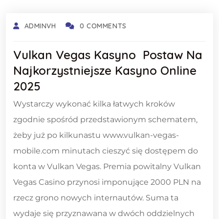
ADMINVH
0 COMMENTS
Vulkan Vegas Kasyno ️ Postaw Na
Najkorzystniejsze Kasyno Online
2025
Wystarczy wykonać kilka łatwych kroków
zgodnie spośród przedstawionym schematem,
żeby już po kilkunastu www.vulkan-vegas-
mobile.com minutach cieszyć się dostępem do
konta w Vulkan Vegas. Premia powitalny Vulkan
Vegas Casino przynosi imponujące 2000 PLN na
rzecz grono nowych internautów. Suma ta
wydaje się przyznawana w dwóch oddzielnych