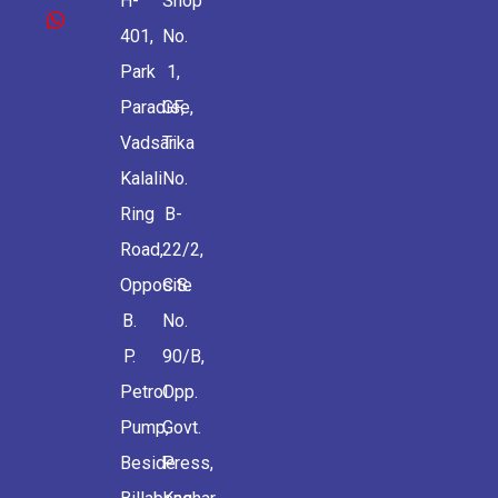
H-
Shop
401,
No.
Park
1,
Paradise,
GF,
Vadsar
Tika
Kalali
No.
Ring
B-
Road,
22/2,
Opposite
C.S.
B.
No.
P.
90/B,
Petrol
Opp.
Pump,
Govt.
Beside
Press,