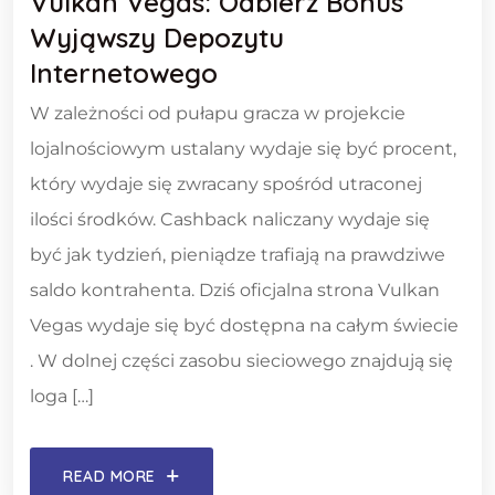
Vulkan Vegas: Odbierz Bonus
Wyjąwszy Depozytu
Internetowego
W zależności od pułapu gracza w projekcie
lojalnościowym ustalany wydaje się być procent,
który wydaje się zwracany spośród utraconej
ilości środków. Cashback naliczany wydaje się
być jak tydzień, pieniądze trafiają na prawdziwe
saldo kontrahenta. Dziś oficjalna strona Vulkan
Vegas wydaje się być dostępna na całym świecie
. W dolnej części zasobu sieciowego znajdują się
loga […]
READ MORE