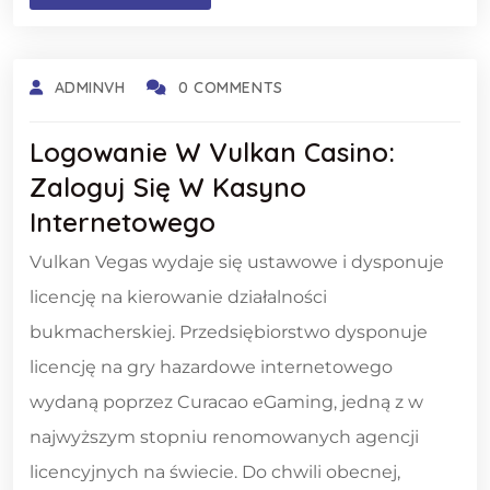
ADMINVH
0 COMMENTS
Logowanie W Vulkan Casino:
Zaloguj Się W Kasyno
Internetowego
Vulkan Vegas wydaje się ustawowe i dysponuje
licencję na kierowanie działalności
bukmacherskiej. Przedsiębiorstwo dysponuje
licencję na gry hazardowe internetowego
wydaną poprzez Curacao eGaming, jedną z w
najwyższym stopniu renomowanych agencji
licencyjnych na świecie. Do chwili obecnej,