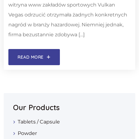
witryna www zakładów sportowych Vulkan
Vegas odrzucić otrzymała żadnych konkretnych
nagród w branży hazardowej. Niemniej jednak,
firma bezustannie zdobywa […]
READ MORE
Our Products
Tablets / Capsule
Powder