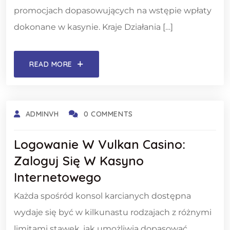
promocjach dopasowujących na wstępie wpłaty
dokonane w kasynie. Kraje Działania […]
READ MORE
ADMINVH
0 COMMENTS
Logowanie W Vulkan Casino:
Zaloguj Się W Kasyno
Internetowego
Każda spośród konsol karcianych dostępna
wydaje się być w kilkunastu rodzajach z różnymi
limitami stawek, jak umożliwia dopasować