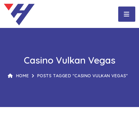
Casino Vulkan Vegas
HOME
POSTS TAGGED "CASINO VULKAN VEGAS"