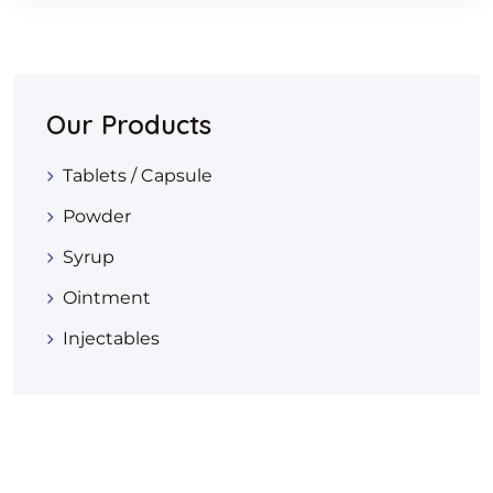
Our Products
Tablets / Capsule
Powder
Syrup
Ointment
Injectables