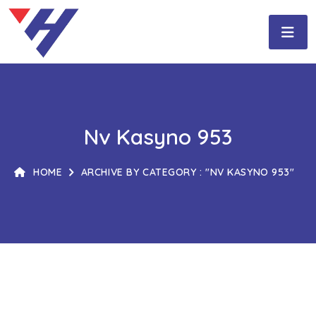
Nv Kasyno 953
HOME
ARCHIVE BY CATEGORY : "NV KASYNO 953"