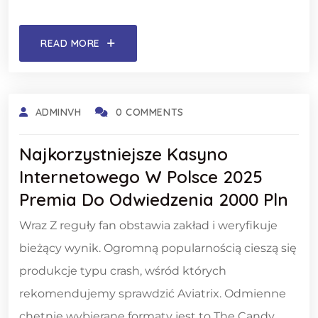
READ MORE
ADMINVH
0 COMMENTS
Najkorzystniejsze Kasyno
Internetowego W Polsce 2025
Premia Do Odwiedzenia 2000 Pln
Wraz Z reguły fan obstawia zakład i weryfikuje
bieżący wynik. Ogromną popularnością cieszą się
produkcje typu crash, wśród których
rekomendujemy sprawdzić Aviatrix. Odmienne
chętnie wybierane formaty jest to The Candy