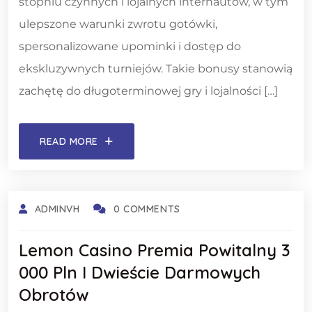
stopniu czynnych i lojalnych internautów, w tym
ulepszone warunki zwrotu gotówki,
spersonalizowane upominki i dostęp do
ekskluzywnych turniejów. Takie bonusy stanowią
zachętę do długoterminowej gry i lojalności […]
READ MORE
ADMINVH
0 COMMENTS
Lemon Casino Premia Powitalny 3
000 Pln I Dwieście Darmowych
Obrotów