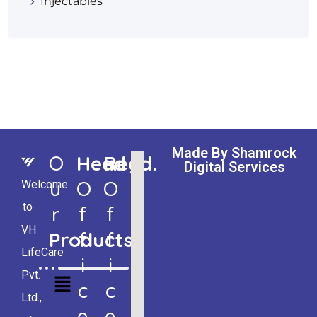
Injectables
Made By Shamrock
O
Head
Regd.
Digital Services
U
O
O
Welcome
to
R
F
F
VH
Products
F
F
LifeCare
I
I
Pvt.
C
C
Ltd.,
E
E