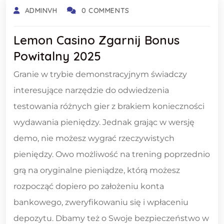
ADMINVH
0 COMMENTS
Lemon Casino Zgarnij Bonus
Powitalny 2025
Granie w trybie demonstracyjnym świadczy
interesujące narzędzie do odwiedzenia
testowania różnych gier z brakiem konieczności
wydawania pieniędzy. Jednak grając w wersję
demo, nie możesz wygrać rzeczywistych
pieniędzy. Owo możliwość na trening poprzednio
grą na oryginalne pieniądze, którą możesz
rozpocząć dopiero po założeniu konta
bankowego, zweryfikowaniu się i wpłaceniu
depozytu. Dbamy też o Swoje bezpieczeństwo w