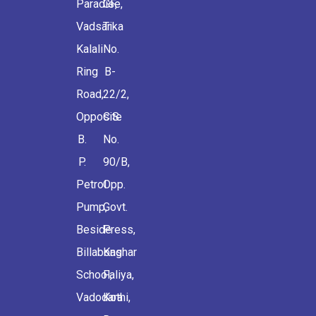
Paradise,
GF,
Vadsar
Tika
Kalali
No.
Ring
B-
Road,
22/2,
Opposite
C.S.
B.
No.
P.
90/B,
Petrol
Opp.
Pump,
Govt.
Beside
Press,
Billabong
Kashar
School,
Faliya,
Vadodara
Kothi,