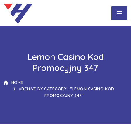
Lemon Casino Kod
Promocyjny 347
HOME
ARCHIVE BY CATEGORY : "LEMON CASINO KOD
PROMOCYJNY 347"