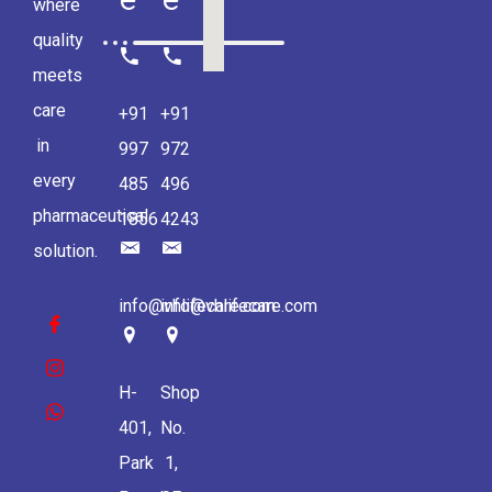
where
quality
meets
care
+91
+91
in
997
972
every
485
496
pharmaceutical
1856
4243
solution.
info@vhlifecare.com
info@vhlifecare.com
H-
Shop
401,
No.
Park
1,