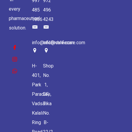
997
972
every
485
496
pharmaceutical
1856
4243
solution.
info@vhlifecare.com
info@vhlifecare.com
H-
Shop
401,
No.
Park
1,
Paradise,
GF,
Vadsar
Tika
Kalali
No.
Ring
B-
Road,
22/2,