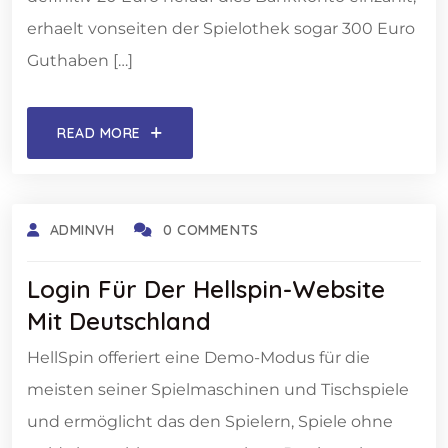
erhaelt vonseiten der Spielothek sogar 300 Euro
Guthaben […]
READ MORE
ADMINVH
0 COMMENTS
Login Für Der Hellspin-Website
Mit Deutschland
HellSpin offeriert eine Demo-Modus für die
meisten seiner Spielmaschinen und Tischspiele
und ermöglicht das den Spielern, Spiele ohne