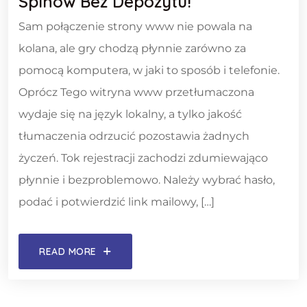
Spinów Bez Depozytu!
Sam połączenie strony www nie powala na
kolana, ale gry chodzą płynnie zarówno za
pomocą komputera, w jaki to sposób i telefonie.
Oprócz Tego witryna www przetłumaczona
wydaje się na język lokalny, a tylko jakość
tłumaczenia odrzucić pozostawia żadnych
życzeń. Tok rejestracji zachodzi zdumiewająco
płynnie i bezproblemowo. Należy wybrać hasło,
podać i potwierdzić link mailowy, […]
READ MORE