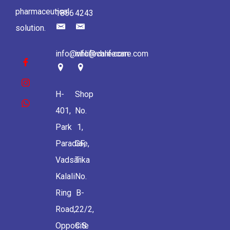
pharmaceutical
1856
4243
solution.
info@vhlifecare.com
info@vhlifecare.com
H-
Shop
401,
No.
Park
1,
Paradise,
GF,
Vadsar
Tika
Kalali
No.
Ring
B-
Road,
22/2,
Opposite
C.S.