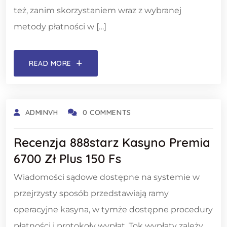
też, zanim skorzystaniem wraz z wybranej
metody płatności w […]
READ MORE
ADMINVH
0 COMMENTS
Recenzja 888starz Kasyno Premia
6700 Zł Plus 150 Fs
Wiadomości sądowe dostępne na systemie w
przejrzysty sposób przedstawiają ramy
operacyjne kasyna, w tymże dostępne procedury
płatności i protokoły wypłat. Tok wypłaty zależy