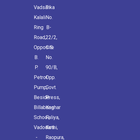
Vadsar
Tika
Kalali
No.
Ring
B-
Road,
22/2,
Opposite
C.S.
B.
No.
P.
90/B,
Petrol
Opp.
Pump,
Govt.
Beside
Press,
Billabong
Kashar
School,
Faliya,
Vadodara
Kothi,
-
Raopura,