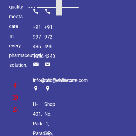
quality
meets
care
+91
+91
in
997
972
every
485
496
pharmaceutical
1856
4243
solution.
info@vhlifecare.com
info@vhlifecare.com
H-
Shop
401,
No.
Park
1,
Paradise,
GF,